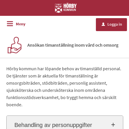
Välkommen
till
Hörby
Meny
Logga in
u
kommuns
e-
tjänster
Ansökan timanställning inom vård och omsorg
Hörby kommun har löpande behov av timanställd personal.
De tjänster som är aktuella för timanställning är
omsorgsbiträden, stödbiträden, personlig assistent,
sjuksköterska och undersköterska inom områdena
funktionsstödsverksamhet, bo tryggt hemma och särskilt
boende.
Behandling av personuppgifter