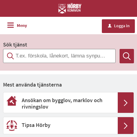
Välkommen
till
Hörby
Meny
Logga in
u
kommuns
e-
Sök tjänst
tjänster
Mest använda tjänsterna
Ansökan om bygglov, marklov och
rivningslov
Tipsa Hörby