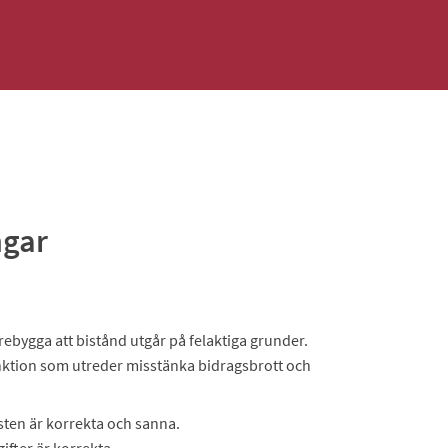
ngar
bygga att bistånd utgår på felaktiga grunder.
unktion som utreder misstänka bidragsbrott och
änsten är korrekta och sanna.