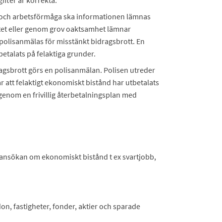
ifter är korrekta.
 och arbetsförmåga ska informationen lämnas
tet eller genom grov oaktsamhet lämnar
 polisanmälas för misstänkt bidragsbrott. En
etalats på felaktiga grunder.
agsbrott görs en polisanmälan. Polisen utreder
ar att felaktigt ekonomiskt bistånd har utbetalats
s genom en frivillig återbetalningsplan med
ansökan om ekonomiskt bistånd t ex svartjobb,
on, fastigheter, fonder, aktier och sparade