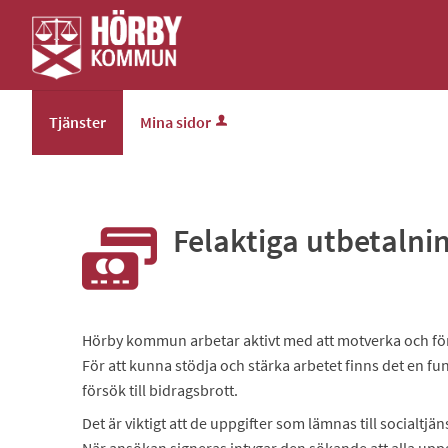
Välkommen
till
Hörby
kommuns
e-
Tjänster
Mina sidor
tjänster
Felaktiga utbetalni
Hörby kommun arbetar aktivt med att motverka och före
För att kunna stödja och stärka arbetet finns det en f
försök till bidragsbrott.
Det är viktigt att de uppgifter som lämnas till socialtj