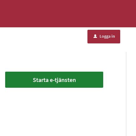
Logga in
u
Starta e-tjänsten