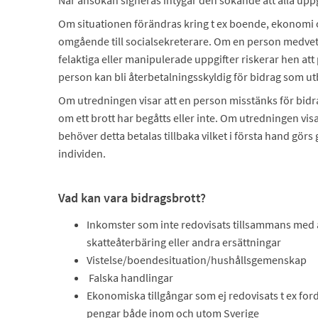
När ansökan signeras intygar den sökande att alla uppg
Om situationen förändras kring t ex boende, ekonomi
omgående till socialsekreterare. Om en person medve
felaktiga eller manipulerade uppgifter riskerar hen att
person kan bli återbetalningsskyldig för bidrag som utb
Om utredningen visar att en person misstänks för bidr
om ett brott har begåtts eller inte. Om utredningen vis
behöver detta betalas tillbaka vilket i första hand gör
individen.
Vad kan vara bidragsbrott?
Inkomster som inte redovisats tillsammans med 
skatteåterbäring eller andra ersättningar
Vistelse/boendesituation/hushållsgemenskap
Falska handlingar
Ekonomiska tillgångar som ej redovisats t ex ford
pengar både inom och utom Sverige