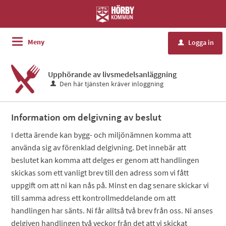
Välkommen
till
Hörby
Meny
Logga in
u
kommuns
e-
Upphörande av livsmedelsanläggning
tjänster
Den här tjänsten kräver inloggning
Information om delgivning av beslut
I detta ärende kan bygg- och miljönämnen komma att
använda sig av förenklad delgivning. Det innebär att
beslutet kan komma att delges er genom att handlingen
skickas som ett vanligt brev till den adress som vi fått
uppgift om att ni kan nås på. Minst en dag senare skickar vi
till samma adress ett kontrollmeddelande om att
handlingen har sänts. Ni får alltså två brev från oss. Ni anses
delgiven handlingen två veckor från det att vi skickat